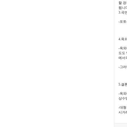
할 경
됩니다
3.곡
-포토
4.옥
-옥외
도도 
에서의
-그러
5.결
-옥외
상수명
-대형
시거