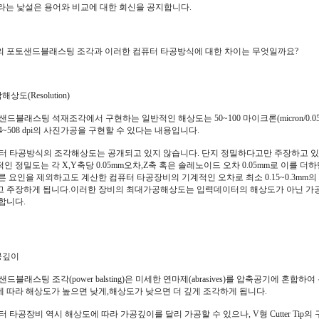
라는 낯설은 용어와 비교에 대한 회신을 공지합니다.
의 포토샌드블래스팅 조각과 이러한 컴퓨터 타공방식에 대한 차이는 무엇일까요?
해상도(Resolution)
샌드블래스팅 석재조각에서 구현하는 일반적인 해상도는 50~100 마이크론(micron/0.
54~508 dpi의 사진가공을 구현할 수 있다는 내용입니다.
터 타공방식의 조각해상도는 공개되고 있지 않습니다. 단지 정밀하다고만 주장하고 있
인 정밀도는 각 X,Y축당 0.05mm오차,Z축 혹은 솔레노이드 오차 0.05mm로 이를 더
른 요인을 제외하고도 계산한 컴퓨터 타공장비의 기계적인 오차로 최소 0.15~0.3mm
 주장하게 됩니다.이러한 장비의 최대가공해상도는 입력데이터의 해상도가 아닌 가공(출
합니다.
공깊이
샌드블래스팅 조각(power balsting)은 미세한 연마제(abrasives)를 압축공기에 
 따라 해상도가 높으면 낮게,해상도가 낮으면 더 깊게 조각하게 됩니다.
터 타공장비 역시 해상도에 따라 가공깊이를 달리 가공할 수 있으나, V형 Cutter Ti