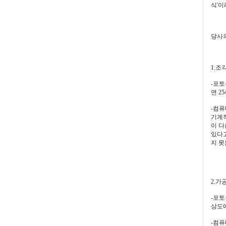
식'이
당사
1.조각
-포토
면 2
-컴퓨
기계적
이 다
있다고
지 못
2.가
-포토
상도에
-컴퓨