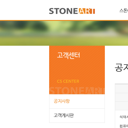
스톤
공
공지사항
고객게시판
석재사
컴퓨터